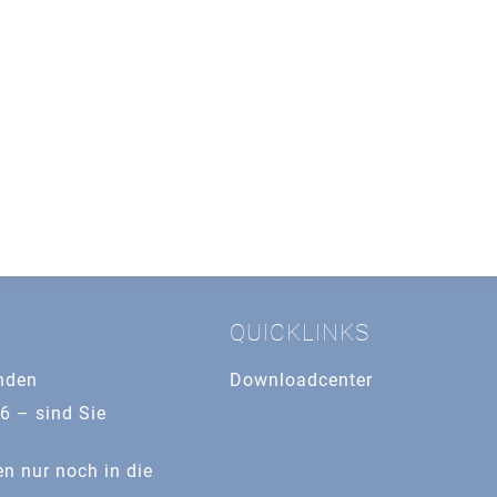
QUICKLINKS
nden
Downloadcenter
6 – sind Sie
 nur noch in die