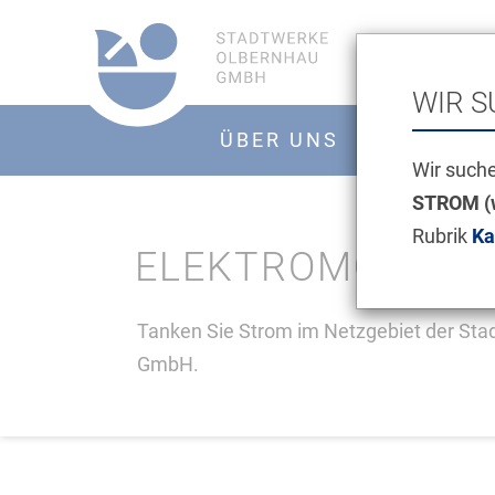
Direkt
HAUPTMENÜ
zum
Inhalt
1
WIR S
HAUPTMENÜ
ÜBER UNS
KUNDENS
Wir such
2
STROM (
Rubrik
Ka
ELEKTROMOBILIT
Tanken Sie Strom im Netzgebiet der St
GmbH.