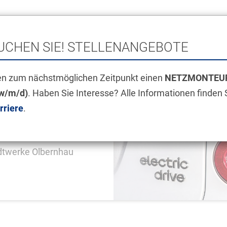
STROM
GAS
NETZE
UCHEN SIE! STELLENANGEBOTE
ERVICE
ZÄHLERSTAND MELDEN
K
en zum nächstmöglichen Zeitpunkt einen
NETZMONTEUR
w/m/d)
. Haben Sie Interesse? Alle Informationen finden S
rriere
.
ÄT
adtwerke Olbernhau