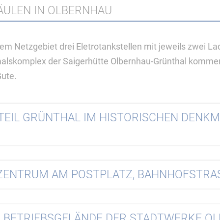
ÄULEN IN OLBERNHAU
em Netzgebiet drei Eletrotankstellen mit jeweils zwei L
malskomplex der Saigerhütte Olbernhau-Grünthal kommen
Gute.
TEIL GRÜNTHAL IM HISTORISCHEN DENK
TZENTRUM AM POSTPLATZ, BAHNHOFSTRA
M BETRIEBSGELÄNDE DER STADTWERKE O